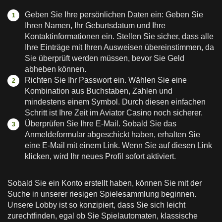
Geben Sie Ihre persönlichen Daten ein: Geben Sie
Ihren Namen, Ihr Geburtsdatum und Ihre
Kontaktinformationen ein. Stellen Sie sicher, dass alle
Ihre Einträge mit Ihren Ausweisen übereinstimmen, da
Sie überprüft werden müssen, bevor Sie Geld
abheben können.
Richten Sie Ihr Passwort ein. Wählen Sie eine
Kombination aus Buchstaben, Zahlen und
mindestens einem Symbol. Durch diesen einfachen
Schritt ist Ihre Zeit im Aviator Casino noch sicherer.
Überprüfen Sie Ihre E-Mail. Sobald Sie das
Anmeldeformular abgeschickt haben, erhalten Sie
eine E-Mail mit einem Link. Wenn Sie auf diesen Link
klicken, wird Ihr neues Profil sofort aktiviert.
Sobald Sie ein Konto erstellt haben, können Sie mit der
Suche in unserer riesigen Spielesammlung beginnen.
Unsere Lobby ist so konzipiert, dass Sie sich leicht
zurechtfinden, egal ob Sie Spielautomaten, klassische