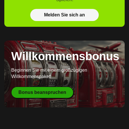
Melden Sie sich an
Willkommensbonus
Beginnen Sie mit einem großzügigen
Willkommenspaket!
Bonus beanspruchen