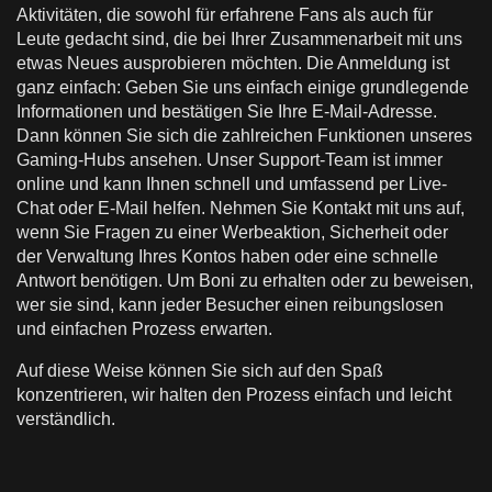
Aktivitäten, die sowohl für erfahrene Fans als auch für
Leute gedacht sind, die bei Ihrer Zusammenarbeit mit uns
etwas Neues ausprobieren möchten. Die Anmeldung ist
ganz einfach: Geben Sie uns einfach einige grundlegende
Informationen und bestätigen Sie Ihre E-Mail-Adresse.
Dann können Sie sich die zahlreichen Funktionen unseres
Gaming-Hubs ansehen. Unser Support-Team ist immer
online und kann Ihnen schnell und umfassend per Live-
Chat oder E-Mail helfen. Nehmen Sie Kontakt mit uns auf,
wenn Sie Fragen zu einer Werbeaktion, Sicherheit oder
der Verwaltung Ihres Kontos haben oder eine schnelle
Antwort benötigen. Um Boni zu erhalten oder zu beweisen,
wer sie sind, kann jeder Besucher einen reibungslosen
und einfachen Prozess erwarten.
Auf diese Weise können Sie sich auf den Spaß
konzentrieren, wir halten den Prozess einfach und leicht
verständlich.