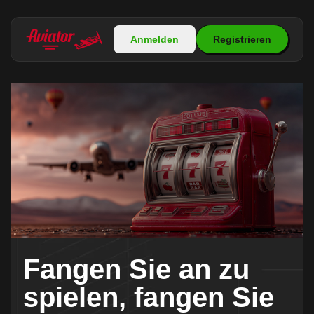
Anmelden
Registrieren
Fangen Sie an zu
spielen, fangen Sie