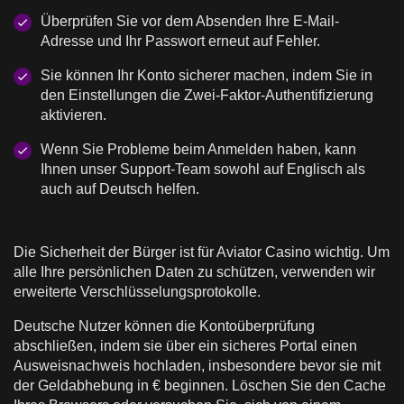
Überprüfen Sie vor dem Absenden Ihre E-Mail-
Adresse und Ihr Passwort erneut auf Fehler.
Sie können Ihr Konto sicherer machen, indem Sie in
den Einstellungen die Zwei-Faktor-Authentifizierung
aktivieren.
Wenn Sie Probleme beim Anmelden haben, kann
Ihnen unser Support-Team sowohl auf Englisch als
auch auf Deutsch helfen.
Die Sicherheit der Bürger ist für Aviator Casino wichtig. Um
alle Ihre persönlichen Daten zu schützen, verwenden wir
erweiterte Verschlüsselungsprotokolle.
Deutsche Nutzer können die Kontoüberprüfung
abschließen, indem sie über ein sicheres Portal einen
Ausweisnachweis hochladen, insbesondere bevor sie mit
der Geldabhebung in € beginnen. Löschen Sie den Cache