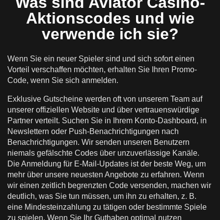
Was sind Aviator Casino-
Aktionscodes und wie
verwende ich sie?
Wenn Sie ein neuer Spieler sind und sich sofort einen
Vorteil verschaffen möchten, erhalten Sie Ihren Promo-
Code, wenn Sie sich anmelden.
Exklusive Gutscheine werden oft von unserem Team auf
unserer offiziellen Website und über vertrauenswürdige
Partner verteilt. Suchen Sie in Ihrem Konto-Dashboard, in
Newslettern oder Push-Benachrichtigungen nach
Benachrichtigungen. Wir senden unseren Benutzern
niemals gefälschte Codes über unzuverlässige Kanäle.
Die Anmeldung für E-Mail-Updates ist der beste Weg, um
mehr über unsere neuesten Angebote zu erfahren. Wenn
wir einen zeitlich begrenzten Code versenden, machen wir
deutlich, was Sie tun müssen, um ihn zu erhalten, z. B.
eine Mindesteinzahlung zu tätigen oder bestimmte Spiele
zu spielen. Wenn Sie Ihr Guthaben optimal nutzen