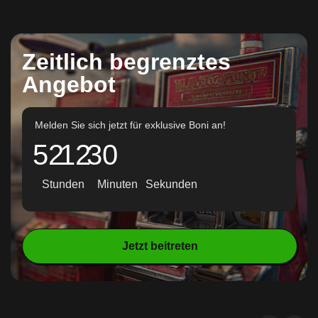
Zeitlich begrenztes
Angebot
Melden Sie sich jetzt für exklusive Boni an!
52
12
29
Stunden
Minuten
Sekunden
Jetzt beitreten