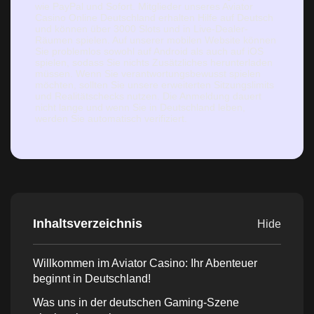
wie PayPal und Sofort. Mitglieder unseres Aviator
Casino Online Deutschland erhalten Hilfe auf Deutsch
und können über 3000 Slots und in Live-Dealer-
Räumen spielen. Auf unserer mobilen Website können
Sie problemlos sowohl auf Android als auch auf iOS
spielen, sodass Sie nichts Zusätzliches herunterladen
müssen. Wenn Sie verantwortungsbewusst spielen
möchten, sollten Sie unsere erweiterten Sitzungslimits
und Realitätschecks nutzen. Die Anmeldung dauert
nicht lange und wenn Sie in Deutschland leben,
werden Sie automatisch verifiziert.
Inhaltsverzeichnis
Hide
Willkommen im Aviator Casino: Ihr Abenteuer
beginnt in Deutschland!
Was uns in der deutschen Gaming-Szene