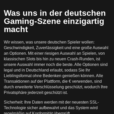
Was uns in der deutschen
Gaming-Szene einzigartig
macht
Wir wissen, was unsere deutschen Spieler wollen:
Geschwindigkeit, Zuverlässigkeit und eine große Auswahl
an Optionen. Mit einer riesigen Auswahl an Spielen, von
klassischen Slots bis hin zu neuen Crash-Runden, ist
unsere Auswahl immer noch die beste. Alle Optionen sind
legal und in Deutschland erlaubt, sodass Sie Ihr
Lieblingsformat ohne Bedenken genießen können. Alle
Transaktionen auf der Plattform, die € verwenden, sind
durch erweiterte Verschlüsselung geschützt, wodurch Ihre
Privatsphäre jederzeit geschützt ist.
Sicherheit: Ihre Daten werden mit der neuesten SSL-
Technologie sicher aufbewahrt und das System wird
regelmäßig auf Konformität überprüft.