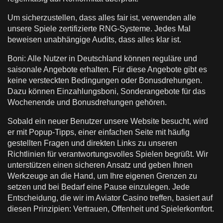
Um sicherzustellen, dass alles fair ist, verwenden alle
unsere Spiele zertifizierte RNG-Systeme. Jedes Mal
beweisen unabhängige Audits, dass alles klar ist.
Boni: Alle Nutzer in Deutschland können reguläre und
saisonale Angebote erhalten. Für diese Angebote gibt es
keine versteckten Bedingungen oder Bonusdrehungen.
Dazu können Einzahlungsboni, Sonderangebote für das
Wochenende und Bonusdrehungen gehören.
Sobald ein neuer Benutzer unsere Website besucht, wird
er mit Popup-Tipps, einer einfachen Seite mit häufig
gestellten Fragen und direkten Links zu unseren
Richtlinien für verantwortungsvolles Spielen begrüßt. Wir
unterstützen einen sicheren Ansatz und geben Ihnen
Werkzeuge an die Hand, um Ihre eigenen Grenzen zu
setzen und bei Bedarf eine Pause einzulegen. Jede
Entscheidung, die wir im Aviator Casino treffen, basiert auf
diesen Prinzipien: Vertrauen, Offenheit und Spielerkomfort.