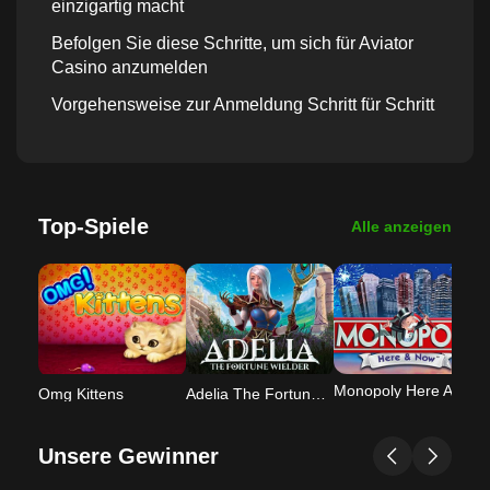
einzigartig macht
Befolgen Sie diese Schritte, um sich für Aviator
Casino anzumelden
Vorgehensweise zur Anmeldung Schritt für Schritt
So können sich deutsche Spieler beim Aviator
Casino anmelden
Anmelden für wiederkehrende Benutzer
Top-Spiele
Alle anzeigen
Schauen Sie sich viele Spiele im Aviator Casino
an: Spielautomaten, Tische und Live-Dealer
Warum sollten Sie sich für unsere Spielbibliothek
entscheiden?
Turniere: Preise gewinnen und antreten
Monopoly Here And Now
Omg Kittens
Adelia The Fortune Wielder
P
Was sind Aviator Casino-Aktionscodes und wie
verwende ich sie?
Unsere Gewinner
Anweisungen zur Verwendung eines Promo-
Codes