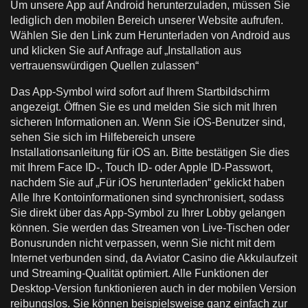
Um unsere App auf Android herunterzuladen, müssen Sie
lediglich den mobilen Bereich unserer Website aufrufen.
Wählen Sie den Link zum Herunterladen von Android aus
und klicken Sie auf Anfrage auf „Installation aus
vertrauenswürdigen Quellen zulassen“
Das App-Symbol wird sofort auf Ihrem Startbildschirm
angezeigt. Öffnen Sie es und melden Sie sich mit Ihren
sicheren Informationen an. Wenn Sie iOS-Benutzer sind,
sehen Sie sich im Hilfebereich unsere
Installationsanleitung für iOS an. Bitte bestätigen Sie dies
mit Ihrem Face ID-, Touch ID- oder Apple ID-Passwort,
nachdem Sie auf „Für iOS herunterladen“ geklickt haben
Alle Ihre Kontoinformationen sind synchronisiert, sodass
Sie direkt über das App-Symbol zu Ihrer Lobby gelangen
können. Sie werden das Streamen von Live-Tischen oder
Bonusrunden nicht verpassen, wenn Sie nicht mit dem
Internet verbunden sind, da Aviator Casino die Akkulaufzeit
und Streaming-Qualität optimiert. Alle Funktionen der
Desktop-Version funktionieren auch in der mobilen Version
reibungslos. Sie können beispielsweise ganz einfach zur