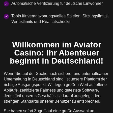
Automatische Verifizierung für deutsche Einwohner
Tools für verantwortungsvolles Spielen: Sitzungslimits,
Verlustlimits und Realitätschecks
Willkommen im Aviator
Casino: Ihr Abenteuer
beginnt in Deutschland!
Wenn Sie auf der Suche nach sicherer und unterhaltsamer
Unterhaltung in Deutschland sind, ist unsere Plattform der
richtige Ausgangspunkt. Wir legen großen Wert auf offene
Abläufe, zertifizierte Fairness und getestete Software.
Jeder Teil unseres Geschäfts ist darauf ausgelegt, den
strengen Standards unserer Benutzer zu entsprechen.
Sie haben sofort Zugriff auf eine große Auswahl an