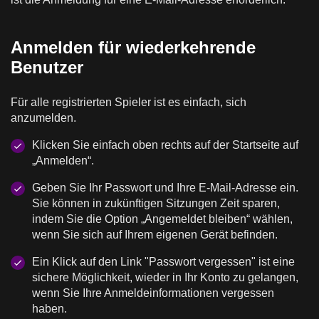
Anmelden für wiederkehrende
Benutzer
Für alle registrierten Spieler ist es einfach, sich
anzumelden.
Klicken Sie einfach oben rechts auf der Startseite auf
„Anmelden“.
Geben Sie Ihr Passwort und Ihre E-Mail-Adresse ein.
Sie können in zukünftigen Sitzungen Zeit sparen,
indem Sie die Option „Angemeldet bleiben“ wählen,
wenn Sie sich auf Ihrem eigenen Gerät befinden.
Ein Klick auf den Link "Passwort vergessen" ist eine
sichere Möglichkeit, wieder in Ihr Konto zu gelangen,
wenn Sie Ihre Anmeldeinformationen vergessen
haben.